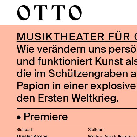
MUSIKTHEATER FÜR 
Wie verändern uns persön
und funktioniert Kunst al
die im Schützengraben aus
Papion in einer explosiv
den Ersten Weltkrieg.
• Premiere
Stuttgart
Stuttgart
Theater Rampe
Weitere Vorstellungen /