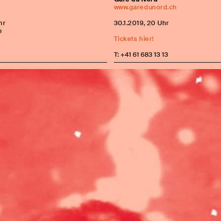
www.garedunord.ch
hr
30.1.2019, 20 Uhr
e
Tickets hier!
T: +41 61 683 13 13