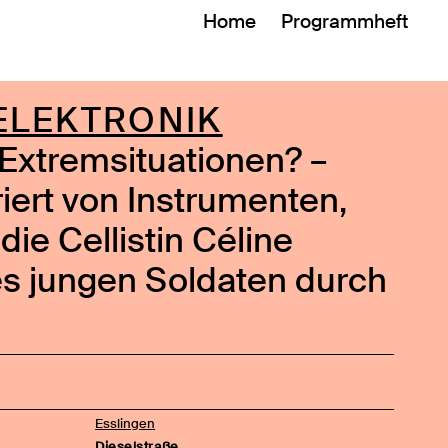
Home
Programmheft
–ELEKTRONIK
 Extremsituationen? –
riert von Instrumenten,
ie Cellistin Céline
es jungen Soldaten durch
Esslingen
Dieselstraße