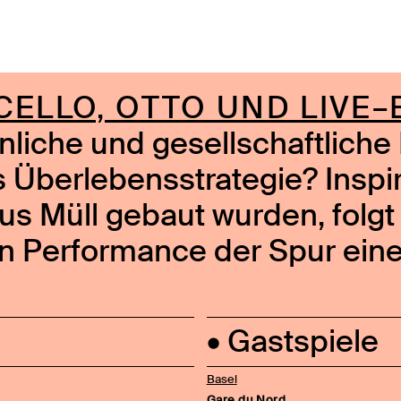
CELLO, OTTO UND LIVE
liche und gesellschaftliche
s Überlebensstrategie? Inspi
 Müll gebaut wurden, folgt d
en Performance der Spur ein
• Gastspiele
Basel
Gare du Nord